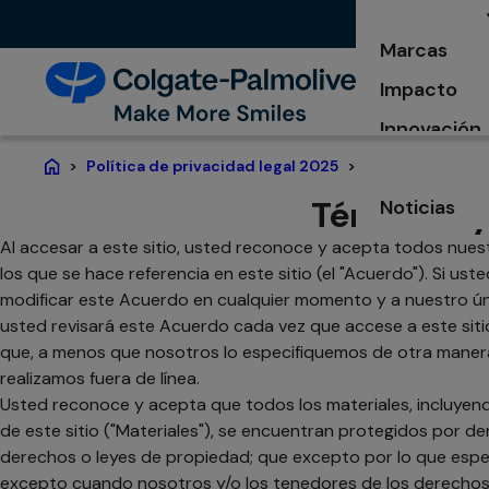
Marcas
Impacto
Innovación
Términos y condi
Política de privacidad legal 2025
Home
Términos y
Noticias
se abre en 
Al accesar a este sitio, usted reconoce y acepta todos nues
los que se hace referencia en este sitio (el "Acuerdo"). Si 
modificar este Acuerdo en cualquier momento y a nuestro únic
usted revisará este Acuerdo cada vez que accese a este sit
que, a menos que nosotros lo especifiquemos de otra manera, 
realizamos fuera de línea.
Usted reconoce y acepta que todos los materiales, incluyendo
de este sitio ("Materiales"), se encuentran protegidos por d
derechos o leyes de propiedad; que excepto por lo que espec
excepto cuando nosotros y/o los tenedores de los derechos le 