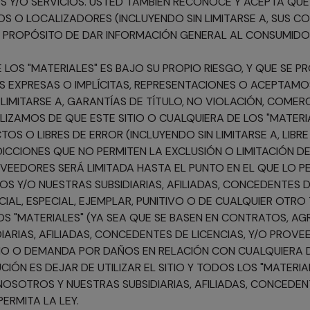
 Y/O SERVICIOS. USTED TAMBIÉN RECONOCE Y ACEPTA QUE
OS O LOCALIZADORES (INCLUYENDO SIN LIMITARSE A, SUS 
EL PROPÓSITO DE DAR INFORMACIÓN GENERAL AL CONSUMID
E LOS "MATERIALES" ES BAJO SU PROPIO RIESGO, Y QUE SE
AS EXPRESAS O IMPLÍCITAS, REPRESENTACIONES O ACEPTAMO
 LIMITARSE A, GARANTÍAS DE TÍTULO, NO VIOLACIÓN, COMER
ZAMOS DE QUE ESTE SITIO O CUALQUIERA DE LOS "MATERIAL
TOS O LIBRES DE ERROR (INCLUYENDO SIN LIMITARSE A, LIB
ICCIONES QUE NO PERMITEN LA EXCLUSIÓN O LIMITACIÓN DE
OVEEDORES SERÁ LIMITADA HASTA EL PUNTO EN EL QUE LO PE
 Y/O NUESTRAS SUBSIDIARIAS, AFILIADAS, CONCEDENTES 
CIAL, ESPECIAL, EJEMPLAR, PUNITIVO O DE CUALQUIER OTRO
LOS "MATERIALES" (YA SEA QUE SE BASEN EN CONTRATOS, AG
IARIAS, AFILIADAS, CONCEDENTES DE LICENCIAS, Y/O PRO
ECHO O DEMANDA POR DAÑOS EN RELACIÓN CON CUALQUIERA D
CIÓN ES DEJAR DE UTILIZAR EL SITIO Y TODOS LOS "MATERI
 NOSOTROS Y NUESTRAS SUBSIDIARIAS, AFILIADAS, CONCED
ERMITA LA LEY.