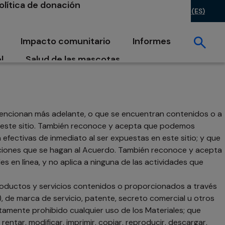
olítica de donación
untas frecuentes
Inversores
Carreras
VE (ES)
 pestaña nueva
se abre en una pestaña nueva
se abre en una pestaña nue
se abre en una
Impacto comunitario
Informes
a pestaña nueva
se abre en una pestaña nueva
se abre en una pesta
l
Salud de las mascotas
pestaña nueva
se abre en una pestaña nueva
 este sitio
 mencionan más adelante, o que se encuentran contenidos o a
 a este sitio. También reconoce y acepta que podemos
efectivas de inmediato al ser expuestas en este sitio; y que
aciones que se hagan al Acuerdo. También reconoce y acepta
s en línea, y no aplica a ninguna de las actividades que
productos y servicios contenidos o proporcionados a través
, de marca de servicio, patente, secreto comercial u otros
amente prohibido cualquier uso de los Materiales; que
ntar, modificar, imprimir, copiar, reproducir, descargar,