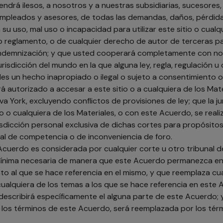
á ilesos, a nosotros y a nuestras subsidiarias, sucesores, ce
 empleados y asesores, de todas las demandas, daños, pérdidas
 uso, mal uso o incapacidad para utilizar este sitio o cualqui
 o reglamento, o de cualquier derecho de autor de terceras 
indemnización; y que usted cooperará completamente con nos
risdicción del mundo en la que alguna ley, regla, regulación u
iales un hecho inapropiado o ilegal o sujeto a consentimiento
á autorizado a accesar a este sitio o a cualquiera de los M
va York, excluyendo conflictos de provisiones de ley; que la 
tio o cualquiera de los Materiales, o con este Acuerdo, se real
sdicción personal exclusiva de dichas cortes para propósitos 
nal de competencia o de inconveniencia de foro.
Acuerdo es considerada por cualquier corte u otro tribunal 
n mínima necesaria de manera que este Acuerdo permanezca en 
to al que se hace referencia en el mismo, y que reemplaza cu
 cualquiera de los temas a los que se hace referencia en este
 describirá específicamente el alguna parte de este Acuerdo;
on los términos de este Acuerdo, será reemplazada por los té