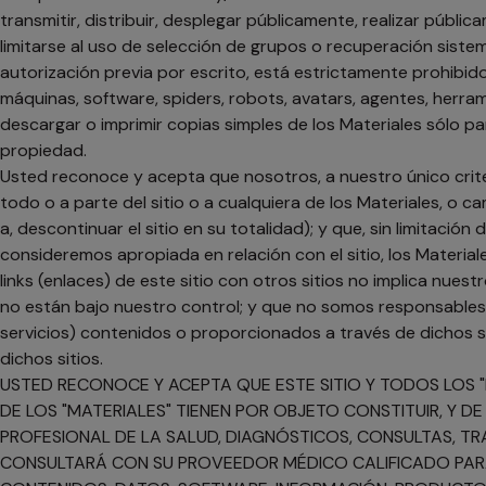
transmitir, distribuir, desplegar públicamente, realizar públic
limitarse al uso de selección de grupos o recuperación sist
autorización previa por escrito, está estrictamente prohibi
máquinas, software, spiders, robots, avatars, agentes, herra
descargar o imprimir copias simples de los Materiales sólo 
propiedad.
Usted reconoce y acepta que nosotros, a nuestro único criter
todo o a parte del sitio o a cualquiera de los Materiales, o c
a, descontinuar el sitio en su totalidad); y que, sin limitac
consideremos apropiada en relación con el sitio, los Materi
links (enlaces) de este sitio con otros sitios no implica nue
no están bajo nuestro control; y que no somos responsables d
servicios) contenidos o proporcionados a través de dichos si
dichos sitios.
USTED RECONOCE Y ACEPTA QUE ESTE SITIO Y TODOS LOS "
DE LOS "MATERIALES" TIENEN POR OBJETO CONSTITUIR, Y 
PROFESIONAL DE LA SALUD, DIAGNÓSTICOS, CONSULTAS, TR
CONSULTARÁ CON SU PROVEEDOR MÉDICO CALIFICADO PARA 