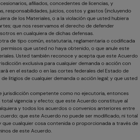
sionarios, afiliados, concedentes de licencias, y
, responsabilidades, juicios, costos y gastos (incluyendo
era de los Materiales, o a la violación que usted hubiera
partes; que nos reservamos el derecho de defender
otros en cualquiera de dichas defensas.
 otra de tipo común, estatutaria, reglamentaria o codificada
 o permisos que usted no haya obtenido, o que anule este
ateriales. Usted también reconoce y acepta que este Acuerdo
jurisdicción exclusiva para cualquier demanda o acción con
izará en el estado o en las cortes federales del Estado de
de litigios de cualquier demanda o acción legal; y que usted
de jurisdicción competente como no ejecutoria, entonces
total vigencia y efecto; que este Acuerdo constituye al
alquiera y todos los acuerdos o convenios anteriores entre
 Acuerdo; que este Acuerdo no puede ser modificado, ni total
 y que cualquier cosa contenida o proporcionada a través de
rminos de este Acuerdo.