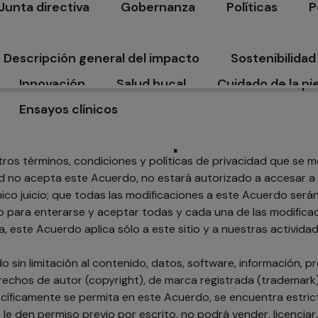
Junta directiva
Gobernanza
Políticas
P
Contáctenos
Preg
se abre en una pestaña nueva
se abre en una pestaña nueva
se abre en una
Descripción general del impacto
Sostenibilidad
se abre en una pestaña nueva
se abre en un
Innovación
Salud bucal
Cuidado de la pie
se abre en una pestaña nueva
se abre en una pestaña nueva
se abre en una 
Ensayos clínicos
ciones respecto al uso de este sitio
se abre en una pestaña nueva
 condiciones respecto al uso de
una pestaña nueva
tros términos, condiciones y políticas de privacidad que se
usted no acepta este Acuerdo, no estará autorizado a accesar
o juicio; que todas las modificaciones a este Acuerdo serán 
io para enterarse y aceptar todas y cada una de las modific
este Acuerdo aplica sólo a este sitio y a nuestras actividade
 sin limitación al contenido, datos, software, información, 
erechos de autor (copyright), de marca registrada (trademark)
íficamente se permita en este Acuerdo, se encuentra estrict
den permiso previo por escrito, no podrá vender, licenciar, re