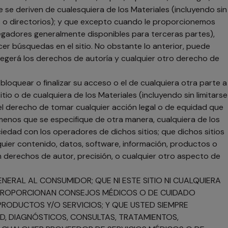
ue se deriven de cualesquiera de los Materiales (incluyendo sin
os o directorios); y que excepto cuando le proporcionemos
vegadores generalmente disponibles para terceras partes),
er búsquedas en el sitio. No obstante lo anterior, puede
tegerá los derechos de autoría y cualquier otro derecho de
loquear o finalizar su acceso o el de cualquiera otra parte a
tio o de cualquiera de los Materiales (incluyendo sin limitarse
s el derecho de tomar cualquier acción legal o de equidad que
menos que se especifique de otra manera, cualquiera de los
ciedad con los operadores de dichos sitios; que dichos sitios
quier contenido, datos, software, información, productos o
n derechos de autor, precisión, o cualquier otro aspecto de
ERAL AL CONSUMIDOR; QUE NI ESTE SITIO NI CUALQUIERA
NI PROPORCIONAN CONSEJOS MÉDICOS O DE CUIDADO
PRODUCTOS Y/O SERVICIOS; Y QUE USTED SIEMPRE
, DIAGNÓSTICOS, CONSULTAS, TRATAMIENTOS,