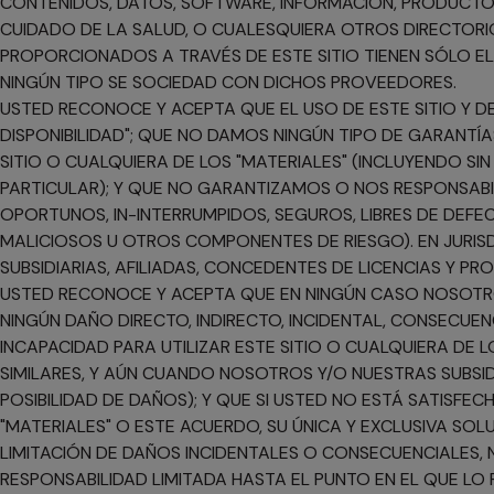
CONTENIDOS, DATOS, SOFTWARE, INFORMACIÓN, PRODUCTOS
CUIDADO DE LA SALUD, O CUALESQUIERA OTROS DIRECTORI
PROPORCIONADOS A TRAVÉS DE ESTE SITIO TIENEN SÓLO 
NINGÚN TIPO SE SOCIEDAD CON DICHOS PROVEEDORES.
USTED RECONOCE Y ACEPTA QUE EL USO DE ESTE SITIO Y D
DISPONIBILIDAD"; QUE NO DAMOS NINGÚN TIPO DE GARANTÍ
SITIO O CUALQUIERA DE LOS "MATERIALES" (INCLUYENDO SIN
PARTICULAR); Y QUE NO GARANTIZAMOS O NOS RESPONSABILI
OPORTUNOS, IN-INTERRUMPIDOS, SEGUROS, LIBRES DE DEFEC
MALICIOSOS U OTROS COMPONENTES DE RIESGO). EN JURISD
SUBSIDIARIAS, AFILIADAS, CONCEDENTES DE LICENCIAS Y PR
USTED RECONOCE Y ACEPTA QUE EN NINGÚN CASO NOSOTROS
NINGÚN DAÑO DIRECTO, INDIRECTO, INCIDENTAL, CONSECUEN
INCAPACIDAD PARA UTILIZAR ESTE SITIO O CUALQUIERA DE 
SIMILARES, Y AÚN CUANDO NOSOTROS Y/O NUESTRAS SUBSID
POSIBILIDAD DE DAÑOS); Y QUE SI USTED NO ESTÁ SATISF
"MATERIALES" O ESTE ACUERDO, SU ÚNICA Y EXCLUSIVA SOLU
LIMITACIÓN DE DAÑOS INCIDENTALES O CONSECUENCIALES,
RESPONSABILIDAD LIMITADA HASTA EL PUNTO EN EL QUE LO P