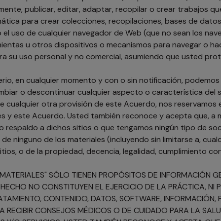
amente, publicar, editar, adaptar, recopilar o crear trabajos q
emática para crear colecciones, recopilaciones, bases de dat
do el uso de cualquier navegador de Web (que no sean los na
mientas u otros dispositivos o mecanismos para navegar o hac
para su uso personal y no comercial, asumiendo que usted pro
io, en cualquier momento y con o sin notificación, podemos b
ambiar o descontinuar cualquier aspecto o característica del si
ión de cualquier otra provisión de este Acuerdo, nos reservamo
ales y este Acuerdo. Usted también reconoce y acepta que, a 
stro respaldo a dichos sitios o que tengamos ningún tipo de so
e ninguno de los materiales (incluyendo sin limitarse a, cual
tios, o de la propiedad, decencia, legalidad, cumplimiento co
MATERIALES" SÓLO TIENEN PROPÓSITOS DE INFORMACIÓN GEN
DE HECHO NO CONSTITUYEN EL EJERCICIO DE LA PRÁCTICA, 
ATAMIENTO, CONTENIDO, DATOS, SOFTWARE, INFORMACIÓN, 
RECIBIR CONSEJOS MÉDICOS O DE CUIDADO PARA LA SALUD